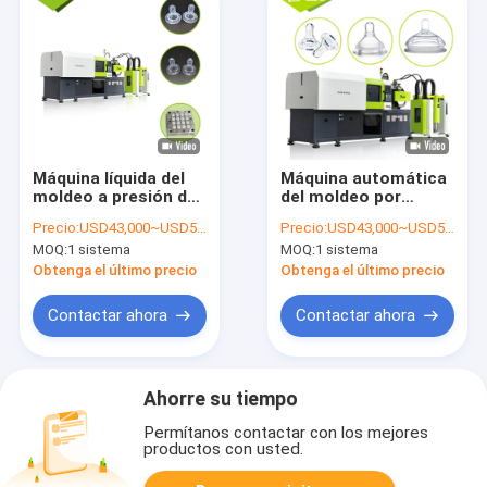
Máquina líquida del
Máquina automática
moldeo a presión del
del moldeo por
silicón del cuello de
inyección del
Precio:
USD43,000~USD50,000
Precio:
USD43,000~USD50,000
la entrerrosca ancha
sistema hydráulico
MOQ:
1 sistema
MOQ:
1 sistema
automática del bebé
para hacer
productos de
Obtenga el último precio
Obtenga el último precio
alimentación del
bebé
Contactar ahora
Contactar ahora
Ahorre su tiempo
Permítanos contactar con los mejores
productos con usted.