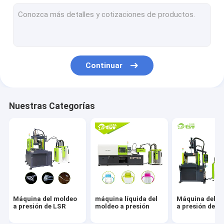
Moldeo por inyección de LSR
Entrerrosca del bebé que hace la máquina
Equipo de fabricación del catéter
Continuar
Máquina menstrual de la fabricación de la taza
Máscara del silicón que hace la máquina
Nuestras Categorías
Piezas de automóvil del silicón que hacen la máquina
Máquina del moldeo
máquina líquida del
Máquina del m
a presión de LSR
moldeo a presión
a presión del s