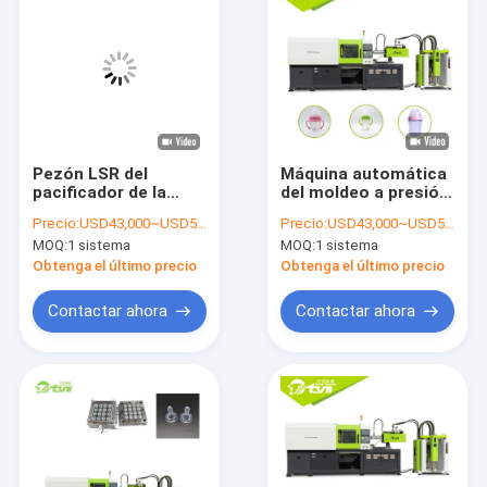
Pezón LSR del
Máquina automática
pacificador de la
del moldeo a presión
entrerrosca de la
del sistema
Precio:
USD43,000~USD50,000
Precio:
USD43,000~USD50,000
botella de
hydráulico para hacer
MOQ:
1 sistema
MOQ:
1 sistema
alimentación del
pezón de
bebé del silicón de la
alimentación del
Obtenga el último precio
Obtenga el último precio
categoría alimenticia
pacificador de la
del control
entrerrosca de los
Contactar ahora
Contactar ahora
informático máquina
productos del bebé
del moldeo a presión
alta exactitud
Inicio
Productos
Sobre nosotros