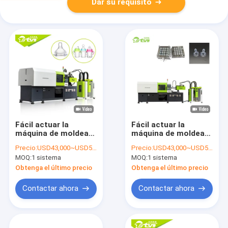
Dar su requisito
Fácil actuar la
Fácil actuar la
máquina de moldear
máquina de moldear
del silicón del bebé
eficiente
Precio:
USD43,000~USD50,000
Precio:
USD43,000~USD50,000
de alimentación de la
completamente
MOQ:
1 sistema
MOQ:
1 sistema
botella de la
automática del
entrerrosca del
pezón LSR del
Obtenga el último precio
Obtenga el último precio
pezón eficiente del
pacificador de la
pacificador
entrerrosca de la
Contactar ahora
Contactar ahora
botella de
alimentación del
bebé del silicón