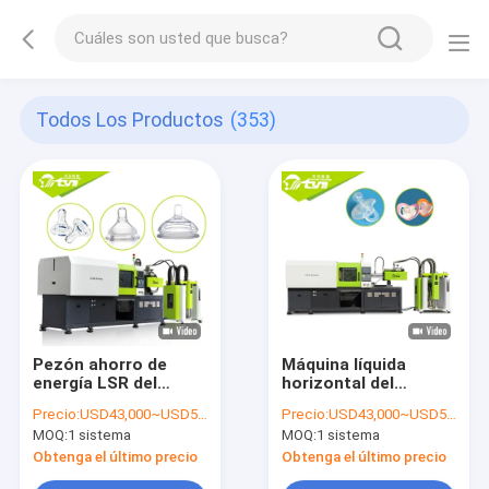
Todos Los Productos
(353)
Pezón ahorro de
Máquina líquida
energía LSR del
horizontal del
pacificador de la
moldeo a presión de
Precio:
USD43,000~USD50,000
Precio:
USD43,000~USD50,000
entrerrosca de la
la goma de silicona
MOQ:
1 sistema
MOQ:
1 sistema
botella de
produciendo
alimentación del
exactitud del pezón
Obtenga el último precio
Obtenga el último precio
bebé del silicón de la
del pacificador de la