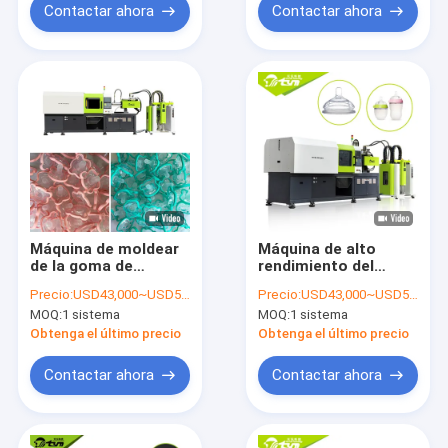
categoría alimenticia
entrerrosca alta
Contactar ahora
Contactar ahora
del sistema servo
máquina del moldeo
a presión
Máquina de moldear
Máquina de alto
de la goma de
rendimiento del
silicona líquida de la
moldeo a presión de
Precio:
USD43,000~USD50,000
Precio:
USD43,000~USD50,000
inyección del émbolo
la goma de silicona
MOQ:
1 sistema
MOQ:
1 sistema
de la alta precisión
del líquido de la alta
produciendo
exactitud para el
Obtenga el último precio
Obtenga el último precio
exactitud del pezón
pacificador de
del pacificador de la
alimentación de la
Contactar ahora
Contactar ahora
entrerrosca alta
entrerrosca del bebé